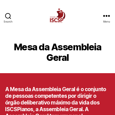
Search
Menu
AE
ISCSP
Mesa da Assembleia
Geral
A Mesa da Assembleia Geral é o conjunto
de pessoas competentes por dirigir o
órgão deliberativo máximo da vida dos
ISCSPianos, a Assembleia Geral. A